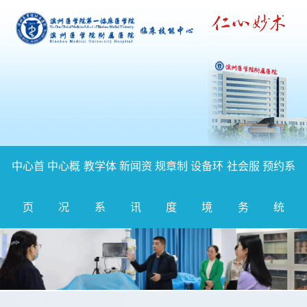
中心首
中心概
教学体
新闻资
规章制
设备环
社会服
预约系
页
况
系
讯
度
境
务
统