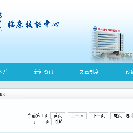
体系
新闻资讯
规章制度
设
建设
当前第 1 页
首页
上一页
下一页
尾页
总计
页
跳转