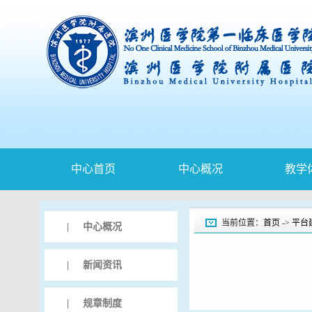
中心首页
中心概况
教学
当前位置：
首页
->
平台
|
中心概况
|
新闻资讯
|
规章制度