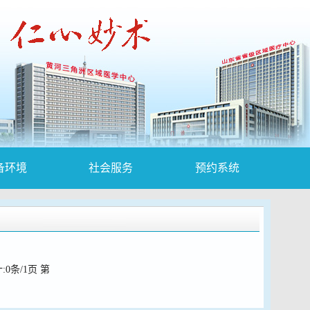
备环境
社会服务
预约系统
:0条/1页
第