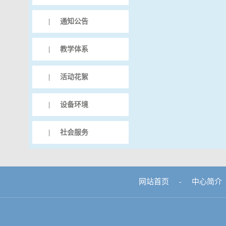
|
通知公告
|
教学体系
|
活动花絮
|
设备环境
|
社会服务
网站首页
中心简介
-