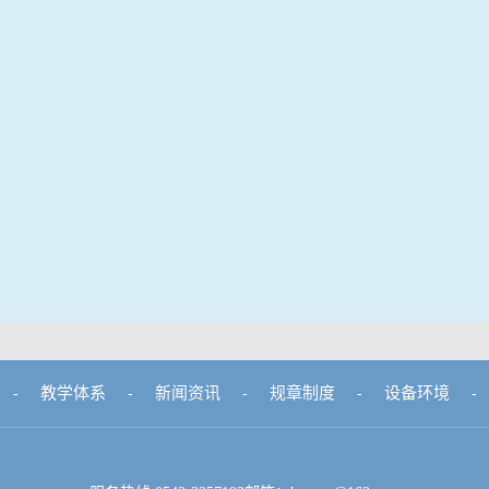
教学体系
新闻资讯
规章制度
设备环境
-
-
-
-
-