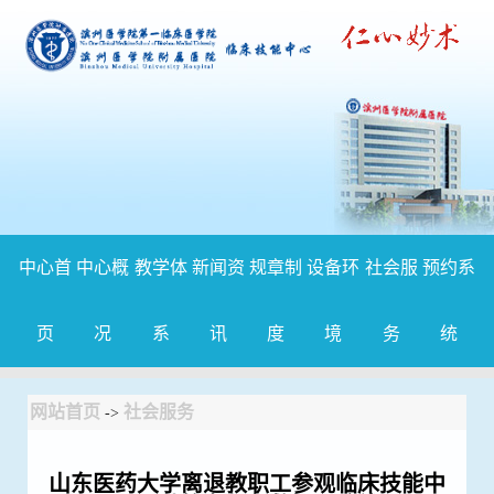
中心首
中心概
教学体
新闻资
规章制
设备环
社会服
预约系
页
况
系
讯
度
境
务
统
网站首页
社会服务
->
山东医药大学离退教职工参观临床技能中