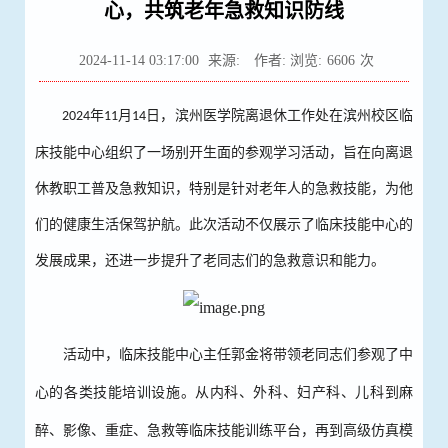
心，共筑老年急救知识防线
2024-11-14 03:17:00
来源:
作者: 浏览:
6606
次
年
月
日，滨州医学院离退休
工作
处在滨州校区临
2024
11
14
床技能中心组织了一场别开生面的参观学习活动，旨在向
离退
休教职工
普及急救知识，特别是针对老年人的急救技能，为他
们的健康生活保驾护航。此次活动不仅展示了临床技能中心的
发展成果，还进一步提升了
老同志
们的急救意识和能力。
活动中，临床技能中心
主任
郭金将带领老
同志
们参观了中
心的各类技能培训设施。从内科、外科、妇产科、儿科到麻
醉、影像、重症、急救等临床技能训练平台，再到高级仿真模