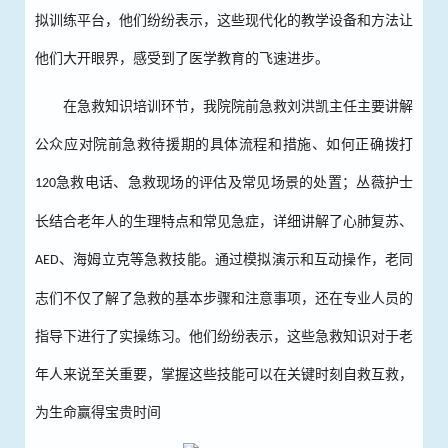
拟训练平台，他们纷纷表示，这些现代化的教学设备和方法让
他们大开眼界，感受到了医学教育的飞速进步。
在急救知识培训环节，我院院前急救刘洪凯主任主要讲解
公众应对院前急救待援期的具体流程和措施、如何正确拨打
急救电话、急救现场的评估及常见场景的处置；丛薇护士
120
长结合老年人的生理特点和常见急症，详细讲解了心肺复苏、
、海姆立克等急救技能。通过模拟演示和互动操作，老
同
AED
志
们不仅了解了急救的基本步骤和注意事项，还在专业人员的
指导下进行了实操练习。他们纷纷表示，这些急救知识对于老
年人来说至关重要，掌握这些技能可以在关键时刻自救互救，
为生命赢得宝贵时间