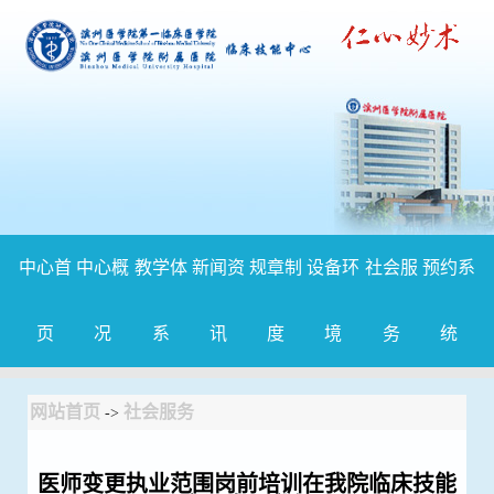
中心首
中心概
教学体
新闻资
规章制
设备环
社会服
预约系
页
况
系
讯
度
境
务
统
网站首页
社会服务
->
医师变更执业范围岗前培训在我院临床技能