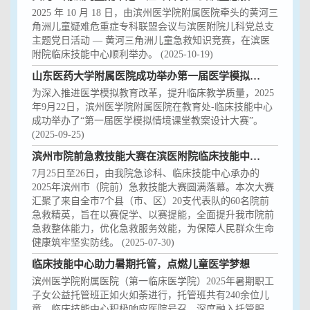
2025 年 10 月 18 日，由滨州医学院附属医院牵头的黄河三
角洲儿童疑难危重症专科联盟会议与滨医附院儿科党总支
主题党日活动 — 黄河三角洲儿童急救知识竞赛，在滨医
附院临床技能中心顺利举办。 (2025-10-19)
山东医药大学附属医院成功举办第一届医学模拟情境课堂教案设计大赛
为深入推进医学模拟教育改革，提升临床教学质量，2025
年9月22日，滨州医学院附属医院在教育处-临床技能中心
成功举办了“第一届医学模拟情境课堂教案设计大赛”。
(2025-09-25)
滨州市院前急救技能大赛在滨医附院临床技能中心成功举办
7月25日至26日，由我院急诊科、临床技能中心承办的
2025年滨州市（院前）急救技能大赛圆满落幕。本次大赛
汇聚了来自全市7个县（市、区）20支代表队的60名院前
急救精英，旨在以赛促学、以赛提能，全面提升我市院前
急救整体能力，优化急救服务效能，为保障人民群众生命
健康筑牢坚实防线。 (2025-07-30)
临床技能中心助力暑期托管，点燃儿童医学梦想
滨州医学院附属医院（第一临床医学院）2025年暑期职工
子女公益托管班正如火如荼进行，托管班共有240余位儿
童。临床技能中心积极响应医院号召，深度融入托管服