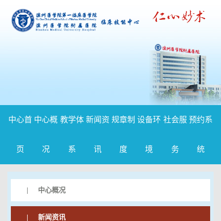
中心首
中心概
教学体
新闻资
规章制
设备环
社会服
预约系
页
况
系
讯
度
境
务
统
|
中心概况
|
新闻资讯