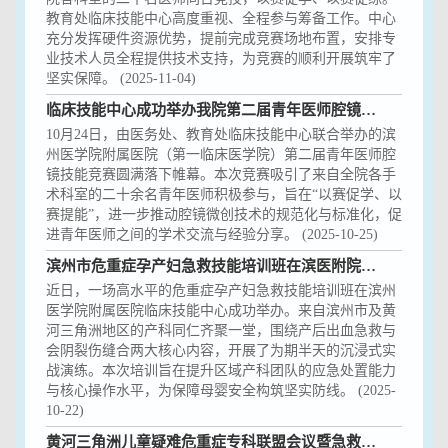
教育处临床技能中心高度重视、全程参与筹备工作。中心
充分发挥硬件资源优势，提前完成竞赛场地布置，安排专
业技术人员全程提供技术支持，为竞赛的顺利开展筑牢了
坚实保障。 (2025-11-04)
临床技能中心成功举办我院第二届青年医师腔镜技能竞赛
10月24日，由医务处、教育处临床技能中心联合举办的滨
州医学院附属医院（第一临床医学院）第二届青年医师腔
镜技能竞赛圆满落下帷幕。本次竞赛吸引了来自全院各手
术科室的二十余名青年医师积极参与，旨在“以赛促学、以
赛提能”，进一步推动腔镜微创技术的规范化与标准化，促
进青年医师之间的学术交流与经验分享。 (2025-10-25)
滨州市危重症孕产妇急救技能培训班在滨医附院临床技能中心成功举办
近日，一场高水平的危重症孕产妇急救技能培训班在滨州
医学院附属医院临床技能中心成功举办。来自滨州市及黄
河三角洲地区的产科同仁齐聚一堂，围绕产后出血急救与
会阴裂伤缝合两大核心内容，开展了为期半天的沉浸式实
战演练。本次培训旨在提升区域产科团队的应急处置能力
与核心操作水平，为保障母婴安全构筑坚实防线。 (2025-
10-22)
黄河三角洲儿童疑难危重症专科联盟会议暨急救知识竞赛在滨医附院临床技能中心成功举办