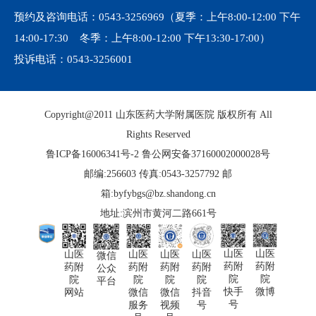
预约及咨询电话：
0543-3256969
（夏季：上午8:00-12:00 下午
14:00-17:30 冬季：上午8:00-12:00 下午13:30-17:00）
投诉电话：
0543-3256001
Copyright@2011 山东医药大学附属医院 版权所有 All
Rights Reserved
鲁ICP备16006341号-2
鲁公网安备37160002000028号
邮编:256603 传真:0543-3257792 邮
箱:byfybgs@bz.shandong.cn
地址:滨州市黄河二路661号
山医
山医
山医
山医
山医
山医
微信
药附
药附
药附
药附
药附
药附
公众
院
院
院
院
院
院
平台
微博
快手
网站
微信
微信
抖音
号
服务
视频
号