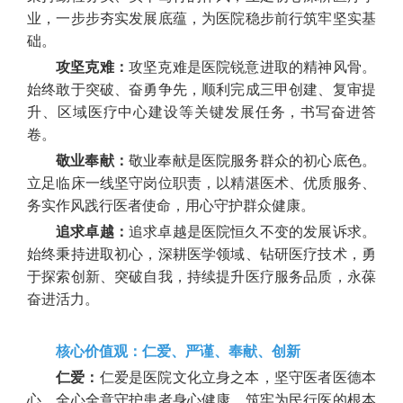
业，一步步夯实发展底蕴，为医院稳步前行筑牢坚实基
础。
攻坚克难：
攻坚克难是医院锐意进取的精神风骨。
始终敢于突破、奋勇争先，顺利完成三甲创建、复审提
升、区域医疗中心建设等关键发展任务，书写奋进答
卷。
敬业奉献：
敬业奉献是医院服务群众的初心底色。
立足临床一线坚守岗位职责，以精湛医术、优质服务、
务实作风践行医者使命，用心守护群众健康。
追求卓越：
追求卓越是医院恒久不变的发展诉求。
始终秉持进取初心，深耕医学领域、钻研医疗技术，勇
于探索创新、突破自我，持续提升医疗服务品质，永葆
奋进活力。
核心价值观：仁爱、严谨、奉献、创新
仁爱：
仁爱是医院文化立身之本，坚守医者医德本
心，全心全意守护患者身心健康，筑牢为民行医的根本