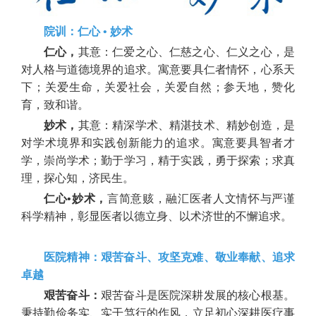
院训：仁心 • 妙术
仁心，
其意：仁爱之心、仁慈之心、仁义之心，是
对人格与道德境界的追求。寓意要具仁者情怀，心系天
下；关爱生命，关爱社会，关爱自然；参天地，赞化
育，致和谐。
妙术，
其意：精深学术、精湛技术、精妙创造，是
对学术境界和实践创新能力的追求。寓意要具智者才
学，崇尚学术；勤于学习，精于实践，勇于探索；求真
理，探心知，济民生。
仁心•妙术，
言简意赅，融汇医者人文情怀与严谨
科学精神，彰显医者以德立身、以术济世的不懈追求。
医院精神：艰苦奋斗、攻坚克难、敬业奉献、追求
卓越
艰苦奋斗：
艰苦奋斗是医院深耕发展的核心根基。
秉持勤俭务实、实干笃行的作风，立足初心深耕医疗事