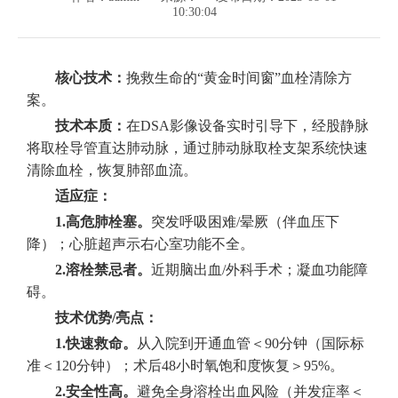
10:30:04
核心技术：
挽救生命的“黄金时间窗”血栓清除方
案。
技术本质：
在DSA影像设备实时引导下，经股静脉
将取栓导管直达肺动脉，通过肺动脉取栓支架系统快速
清除血栓，恢复肺部血流。
适应症：
1.高危肺栓塞。
突发呼吸困难/晕厥（伴血压下
降）；心脏超声示右心室功能不全。
2.溶栓禁忌者。
近期脑出血/外科手术；凝血功能障
碍。
技术优势/亮点：
1.快速救命。
从入院到开通血管＜90分钟（国际标
准＜120分钟）；术后48小时氧饱和度恢复＞95%。
2.安全性高。
避免全身溶栓出血风险（并发症率＜