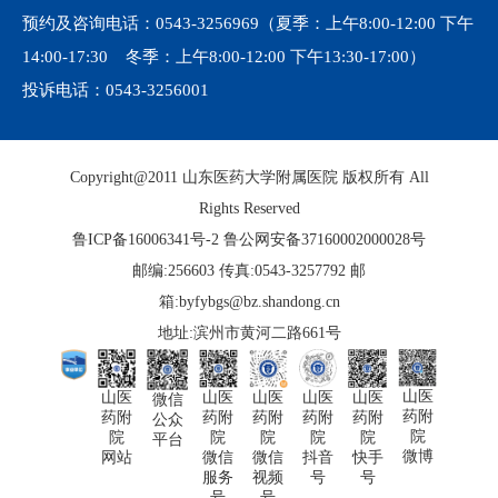
预约及咨询电话：
0543-3256969
（夏季：上午8:00-12:00 下午
14:00-17:30 冬季：上午8:00-12:00 下午13:30-17:00）
投诉电话：
0543-3256001
Copyright@2011 山东医药大学附属医院 版权所有 All
Rights Reserved
鲁ICP备16006341号-2
鲁公网安备37160002000028号
邮编:256603 传真:0543-3257792 邮
箱:byfybgs@bz.shandong.cn
地址:滨州市黄河二路661号
山医
山医
山医
山医
山医
山医
微信
药附
药附
药附
药附
药附
药附
公众
院
院
院
院
院
院
平台
微博
快手
网站
微信
微信
抖音
号
服务
视频
号
号
号