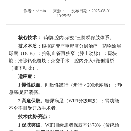
作者：admin
来源：
发布日期：2025-08-01
10:25:58
核心技术：
“药物-腔内-杂交”三阶梯保肢体系。
技术本质：
根据病变严重程度分层治疗：药物涂层
球囊（DCB）：抑制血管再狭窄（膝上动脉）；斑块
旋；清除钙化斑块；杂交手术：腔内介入+微创搭桥
（膝下动脉）。
适应症：
1.慢性缺血。
间歇性跛行（步行＜200米疼痛）；静
息痛/足部溃疡。
2.高危保肢。
糖尿病足（WIFI分级Ⅲ级）；肾功能
不全不耐受开放手术者。
技术优势/亮点：
1.保肢突破。
WIFI Ⅲ级患者保肢率达78%（传统治