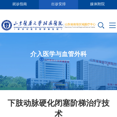
就诊指南
出诊安排
媒体附院
介入医学与血管外科
下肢动脉硬化闭塞阶梯治疗技
术