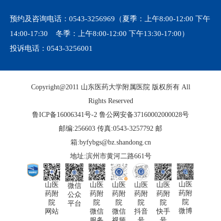
预约及咨询电话：
0543-3256969
（夏季：上午8:00-12:00 下午
14:00-17:30 冬季：上午8:00-12:00 下午13:30-17:00）
投诉电话：
0543-3256001
Copyright@2011 山东医药大学附属医院 版权所有 All
Rights Reserved
鲁ICP备16006341号-2
鲁公网安备37160002000028号
邮编:256603 传真:0543-3257792 邮
箱:byfybgs@bz.shandong.cn
地址:滨州市黄河二路661号
山医
山医
山医
山医
山医
山医
微信
药附
药附
药附
药附
药附
药附
公众
院
院
院
院
院
院
平台
微博
快手
网站
微信
微信
抖音
号
服务
视频
号