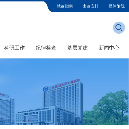
就诊指南
出诊安排
媒体附院
科研工作
纪律检查
基层党建
新闻中心
发展历程
学院新闻
大事记
媒体附院
招标公告