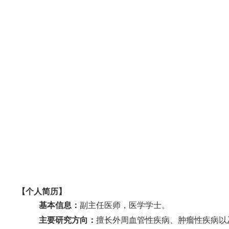
仁心 · 妙术
仁心 · 妙术
【个人简历】
基本信息：
副主任医师，医学学士。
主要研究方向：
擅长外周血管性疾病、肿瘤性疾病以