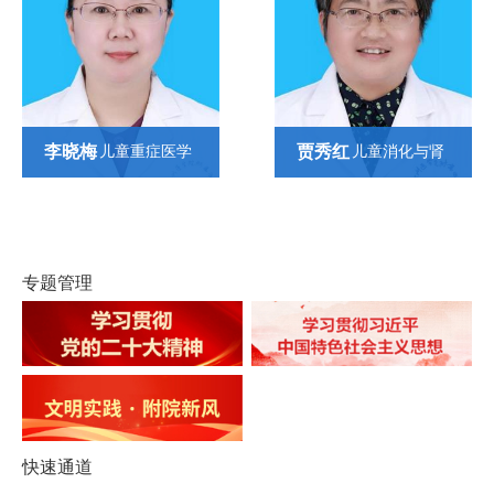
李晓梅
贾秀红
儿童重症医学
儿童消化与肾
科
病科
专题管理
快速通道