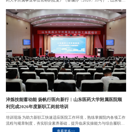
药大学所属事业单位名称的批复》（鲁编办〔2026〕33号），山东省卫
生健康委员会印发《山东省卫生健康委员会关于同意滨州医学院附属医
院更名山东医药大学附属医院的批复》（鲁卫医字〔2026〕10号），滨
州医学院附属医院正式更名为山东医药大学附属医院。
淬炼技能蓄动能 扬帆行医向新行︱山东医药大学附属医院顺
利完成2026年度新职工岗前培训
培训现场 为助力新职工快速适应医院工作环境，熟练掌握院内各项工作
流程与规章制度，夯实职业素养基础，提升临床实操能力与综合履职水
平，7月20日至7月31日，山东医药大学附属医院圆满开展了为期两周的
查看更多>>