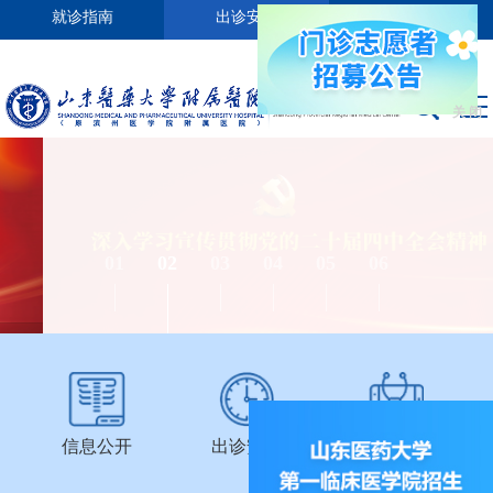
就诊指南
出诊安排
媒体附院
关 闭
01
02
03
04
05
06
信息公开
出诊安排
就医指南