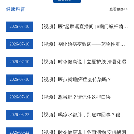
新职工岗前集中培训，来自医疗、护理、药学、医技等岗位的148名新
健康科普
职工参与，开启了职业成长第一课。院领导王东、王玉玖、刘志强、付
查看更多>>
善锋、石斗飞分别进行授课或参与组织培训。 党委书记王东为新职工讲
职业生涯规划 党委副书记、院长王玉玖给新职工上岗前培训第一课 党
【视频】医”起辟谣直播间 | #幽门螺杆菌 · 十大误区...
2026-07-10
委书记王东对各位新职工的顺利入职表示衷心祝贺，并系统阐释职业生
涯规划“一勤、二谋、三站、四处、五度”架构体系，他围绕勤学实干、
谋划发展、辩证审视、待人之道、综合素养等方面，对新职工成长发展
【视频】别让治病变致病——药物性肝损伤，你真的了解吗？...
2026-07-10
提出清晰指引，勉励全体新职工勤学善思、笃行奋进，用心勾勒出彩的
职业与人生轨迹。党委副书记、院长王玉玖向新职工介绍了医院发……
【视频】时令健康说丨立夏护肤 清暑化湿
2026-07-10
【视频】医点就通|癌症会传染吗？
2026-07-10
【视频】想减肥？请记住这些口诀
2026-07-10
【视频】喝凉水都胖，到底咋回事？很多人面对减重时，总会无...
2026-06-22
【视频】时令健康说丨谷雨润物 安眠解困
2026-06-22