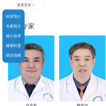
查看更多>>
科室简介
科室专家
专家简介
核心技术
健康科普
就诊指南
卢克新
魏学功