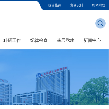
就诊指南
出诊安排
媒体附院
科研工作
纪律检查
基层党建
新闻中心
发展历程
学院新闻
大事记
媒体附院
招标公告