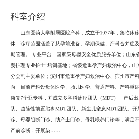
仁心 · 妙术
仁心 · 妙术
科室介绍
山东医药大学附属医院产科，成立于1977年，集临床
体，诊疗范围涵盖了从孕前准备、孕期保健、产科合并症
期管理。 专业平台：国家级母婴安全优质服务单位；山东省
婴护理专业护士”培训基地；省级危重孕产妇救治中心，山
分会副主委单位；滨州市危重孕产妇救治中心、滨州市产
向：目前产科设母体医学、胎儿医学、普通产科、产科重
康复7个亚专科，并成立多学科诊疗团队（MDT）：产后出
队、凶险性前置胎盘MDT团队、新生儿窒息MDT团队。
诊、母婴阻断门诊、助产士门诊、母乳喂养门诊等，满足不
产前诊断：开展染……