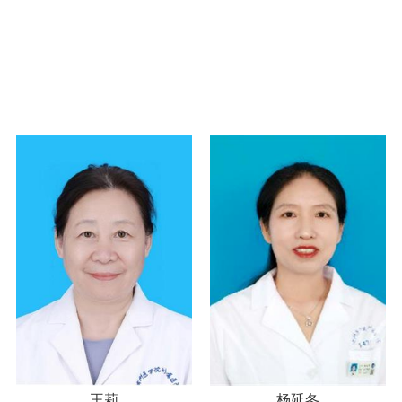
王莉
杨延冬