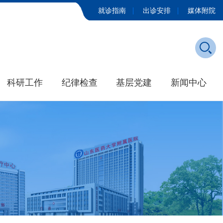
就诊指南
出诊安排
媒体附院
科研工作
纪律检查
基层党建
新闻中心
发展历程
学院新闻
大事记
媒体附院
招标公告