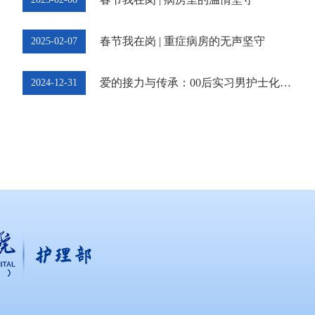
徐宁
春节我在岗 | 重症病房的无声坚守
2025-02-07
爱的接力与传承：00后实习男护士化身 “超级奶爸”
2024-12-31