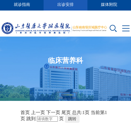
就诊指南
出诊安排
媒体附院
临床营养科
首页
上一页
下一页
尾页
总共:
1
页
当前第
1
页
跳到
页
跳转