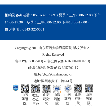
预约及咨询电话：
0543-3256969
（夏季：上午8:00-12:00 下午
14:00-17:30 冬季：上午8:00-12:00 下午13:30-17:00）
投诉电话：
0543-3256001
Copyright@2011 山东医药大学附属医院 版权所有 All
Rights Reserved
鲁ICP备16006341号-2
鲁公网安备37160002000028号
邮编:256603 传真:0543-3257792 邮
箱:byfybgs@bz.shandong.cn
地址:滨州市黄河二路661号
山医
山医
山医
山医
山医
山医
微信
药附
药附
药附
药附
药附
药附
公众
院
院
院
院
院
院
平台