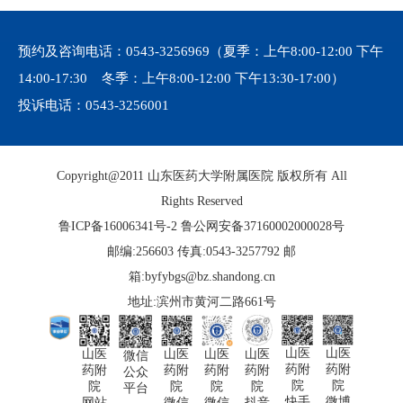
预约及咨询电话：
0543-3256969
（夏季：上午8:00-12:00 下午
14:00-17:30 冬季：上午8:00-12:00 下午13:30-17:00）
投诉电话：
0543-3256001
Copyright@2011 山东医药大学附属医院 版权所有 All
Rights Reserved
鲁ICP备16006341号-2
鲁公网安备37160002000028号
邮编:256603 传真:0543-3257792 邮
箱:byfybgs@bz.shandong.cn
地址:滨州市黄河二路661号
山医
山医
山医
山医
山医
山医
微信
药附
药附
药附
药附
药附
药附
公众
院
院
院
院
院
院
平台
微博
快手
网站
微信
微信
抖音