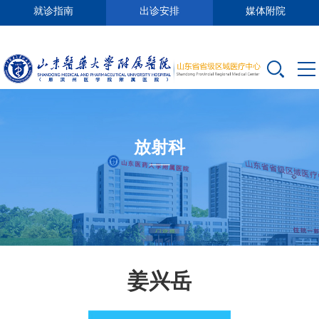
就诊指南
出诊安排
媒体附院
放射科
姜兴岳