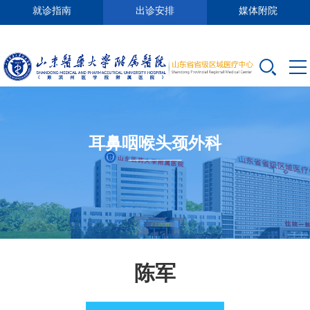
就诊指南
出诊安排
媒体附院
耳鼻咽喉头颈外科
陈军