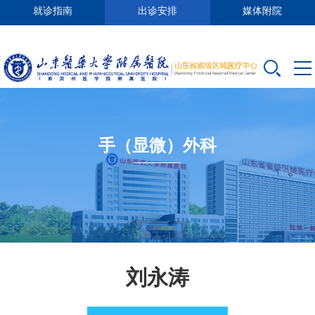
就诊指南
出诊安排
媒体附院
手（显微）外科
刘永涛