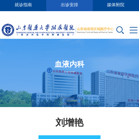
就诊指南
出诊安排
媒体附院
血液内科
刘增艳