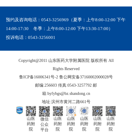
预约及咨询电话：
0543-3256969
（夏季：上午8:00-12:00 下午
14:00-17:30 冬季：上午8:00-12:00 下午13:30-17:00）
投诉电话：
0543-3256001
Copyright@2011 山东医药大学附属医院 版权所有 All
Rights Reserved
鲁ICP备16006341号-2
鲁公网安备37160002000028号
邮编:256603 传真:0543-3257792 邮
箱:byfybgs@bz.shandong.cn
地址:滨州市黄河二路661号
山医
山医
山医
山医
山医
山医
微信
药附
药附
药附
药附
药附
药附
公众
院
院
院
院
院
院
平台