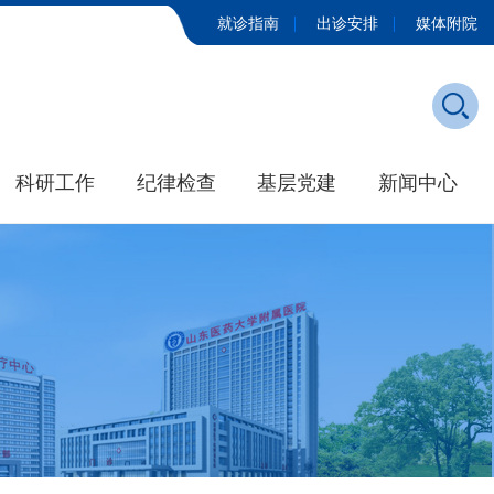
就诊指南
出诊安排
媒体附院
科研工作
纪律检查
基层党建
新闻中心
发展历程
学院新闻
大事记
媒体附院
招标公告