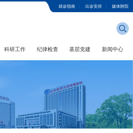
就诊指南
出诊安排
媒体附院
科研工作
纪律检查
基层党建
新闻中心
发展历程
学院新闻
大事记
媒体附院
招标公告