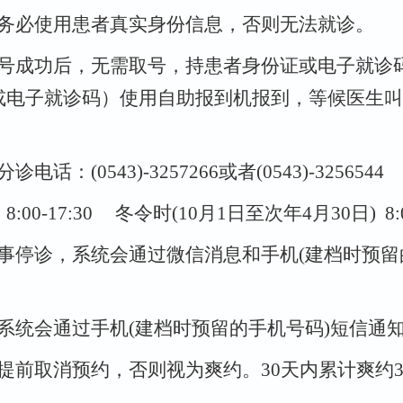
务必使用患者真实身份信息，否则无法就诊。
号成功后，无需取号，持患者身份证或电子就诊
或电子就诊码）使用自助报到机报到，等候医生叫
分诊电话：
(0543)-3257266
或者
(0543)-3256544
) 8:00-17:30
冬令时
(10
月
1
日至次年
4
月
30
日
) 8
事停诊，系统会通过微信消息和手机
(
建档时预留
系统会通过手机
(
建档时预留的手机号码
)
短信通
提前取消预约，否则视为爽约。
30
天内累计爽约