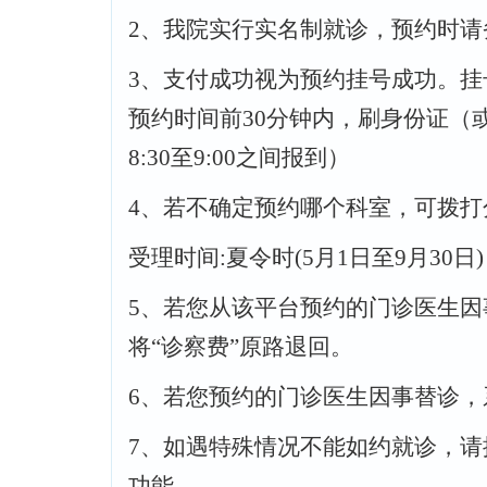
2
、我院实行实名制就诊，预约时请
3
、支付成功视为预约挂号成功。挂
预约时间前
30
分钟内，刷身份证（
8:30
至
9:00
之间报到）
4
、若不确定预约哪个科室，可拨打
受理时间
:
夏令时
(5
月
1
日至
9
月
30
日
5
、若您从该平台预约的门诊医生因
将“诊察费”原路退回。
6
、若您预约的门诊医生因事替诊，
7
、如遇特殊情况不能如约就诊，请
功能。