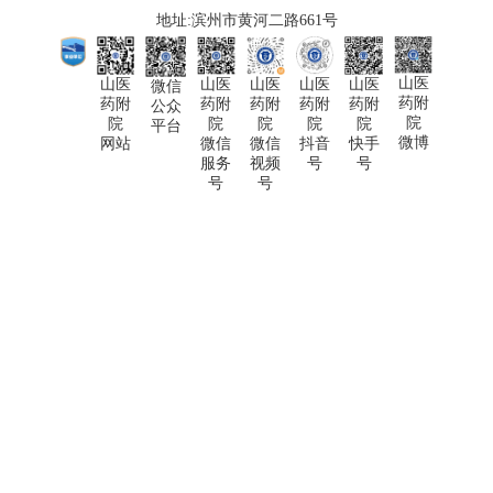
地址:滨州市黄河二路661号
山医
山医
山医
山医
山医
山医
微信
药附
药附
药附
药附
药附
药附
公众
院
院
院
院
院
院
平台
微博
快手
网站
微信
微信
抖音
号
服务
视频
号
号
号