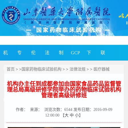
机
专
伦
法
制
GCP
下
联
构
业
理
律
度
简
载
系
首页
> >
国家药物临床试验机构
> >
法律法规
> >
医疗器械
机构办主任到成都参加由国家食品药品监督管
介
介
委
法
及
讯
专
我
理总局高级研修学院举办的药物临床试验机构
管理者高级研修班
绍
绍
员
规
SOP
区
们
作者： 来源： 浏览次数：
6544
发布日期：2016-09-09
会
12:00:00 【
大
中
小
】